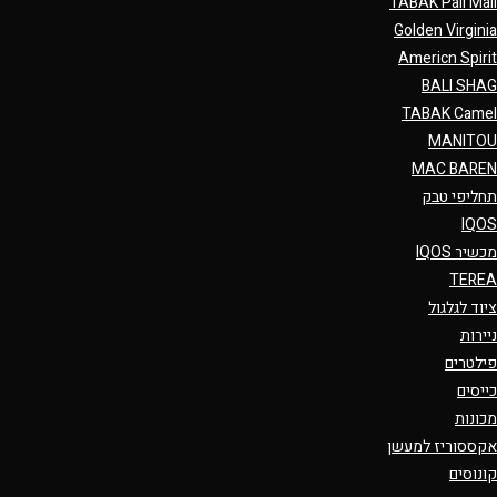
TABAK Pall Mall
Golden Virginia
Americn Spirit
BALI SHAG
TABAK Camel
MANITOU
MAC BAREN
תחליפי טבק
IQOS
מכשיר IQOS
TEREA
ציוד לגלגול
ניירות
פילטרים
כייסים
מכונות
אקססוריז למעשן
קונוסים