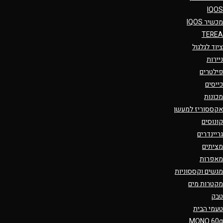
IQOS
מכשיר IQOS
TEREA
ציוד לגלגול
ניירות
פילטרים
כייסים
מכונות
אקססוריז למעשן
קונוסים
גריינדרים
מציתים
מאפרות
מגשים וקססוניות
מקטרות מים
טבק
טעמי הבית
MONO 60g