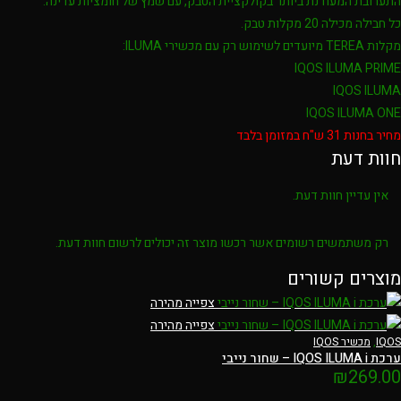
התערובת המעודנת ביותר בקולקציית הטבק, עם שמץ של חומציות עדינה.
כל חבילה מכילה 20 מקלות טבק.
מקלות TEREA מיועדים לשימוש רק עם מכשירי ILUMA:
IQOS ILUMA PRIME
IQOS ILUMA
IQOS ILUMA ONE
מחיר בחנות 31 ש"ח במזומן בלבד
חוות דעת
אין עדיין חוות דעת.
רק משתמשים רשומים אשר רכשו מוצר זה יכולים לרשום חוות דעת.
מוצרים קשורים
צפייה מהירה
צפייה מהירה
IQOS
,
מכשיר IQOS
ערכת IQOS ILUMA i – שחור נייבי
₪
269.00