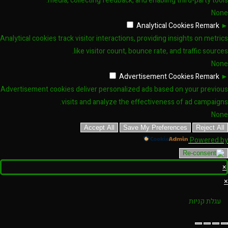
media, collecting feedback, and enabling third-party tools.
None
Analytical Cookies
Remark
►
Analytical cookies track visitor interactions, providing insights on metrics
like visitor count, bounce rate, and traffic sources.
None
Advertisement Cookies
Remark
►
Advertisement cookies deliver personalized ads based on your previous
visits and analyze the effectiveness of ad campaigns.
None
Accept All
Save My Preferences
Reject All
Powered by
×
×
עגלת קניות