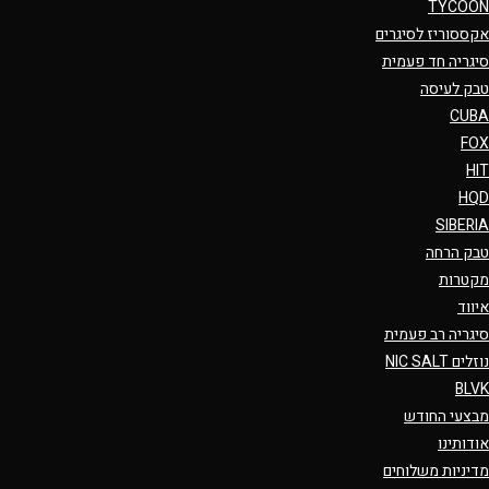
TYCOON
אקססוריז לסיגרים
סיגריה חד פעמית
טבק לעיסה
CUBA
FOX
HIT
HQD
SIBERIA
טבק הרחה
מקטרות
איווד
סיגריה רב פעמית
נוזלים NIC SALT
BLVK
מבצעי החודש
אודותינו
מדיניות משלוחים