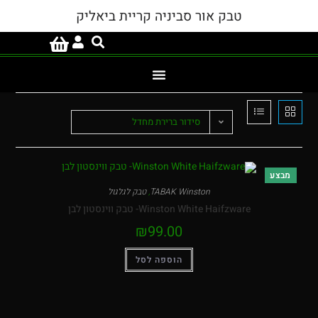
טבק אור סביניה קריית ביאליק
סידור ברירת מחדל
TABAK Winston
,
טבק לגלגול
Winston White Haifzware- טבק ווינסטון לבן
₪
99.00
הוספה לסל