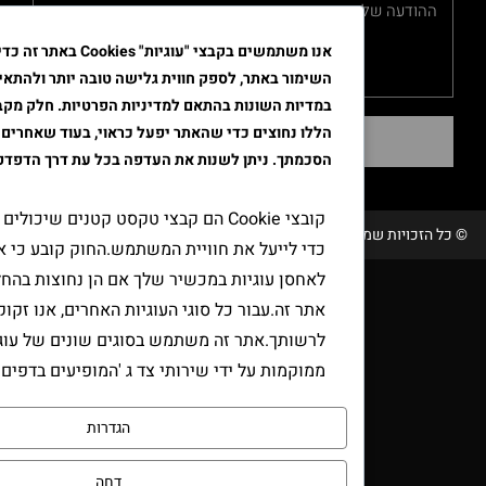
אנו משתמשים בקבצי "עוגיות" Cookies באתר זה כדי לשפר א
השימור באתר, לספק חווית גלישה טובה יותר ולהתאים את הפרסו
במדיות השונות בהתאם למדיניות הפרטיות. חלק מקבצי ה"עוגיות"
הללו נחוצים כדי שהאתר יפעל כראוי, בעוד שאחרים דורשים את
שליחה
הסכמתך. ניתן לשנות את העדפה בכל עת דרך הדפדפן.
קובצי Cookie הם קבצי טקסט קטנים שיכולים לשמש אתר
שמורות טבק אור/ קידום ובניית האתר RAVENMEDIA.CO.IL
כדי לייעל את חוויית המשתמש.החוק קובע כי אנו יכולים
לאחסן עוגיות במכשיר שלך אם הן נחוצות בהחלט להפעלת
אתר זה.עבור כל סוגי העוגיות האחרים, אנו זקוקים
לרשותך.אתר זה משתמש בסוגים שונים של עוגיות.כמה עוג
ממוקמות על ידי שירותי צד ג 'המופיעים בדפים שלנו.
הגדרות
דחה