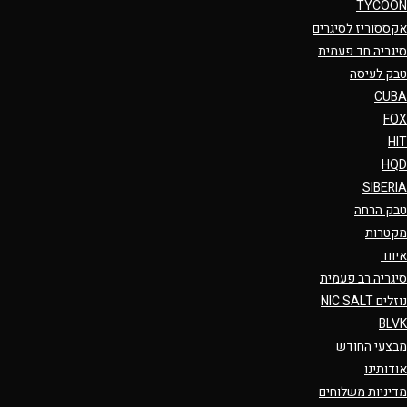
TYCOON
אקססוריז לסיגרים
סיגריה חד פעמית
טבק לעיסה
CUBA
FOX
HIT
HQD
SIBERIA
טבק הרחה
מקטרות
איווד
סיגריה רב פעמית
נוזלים NIC SALT
BLVK
מבצעי החודש
אודותינו
מדיניות משלוחים