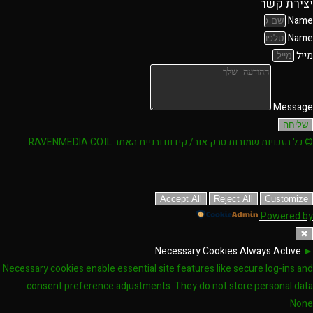
יצירת קשר
Name
Name
מייל
Message
שליחה
© כל הזכויות שמורות טבק אור/ קידום ובניית האתר RAVENMEDIA.CO.IL
Accept All
Reject All
Customize
Powered by
✖
Necessary Cookies
Always Active
►
Necessary cookies enable essential site features like secure log-ins and
consent preference adjustments. They do not store personal data.
None