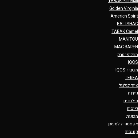
TABAK Pall Mall
Golden Virginia
Americn Spirit
BALI SHAG
TABAK Camel
MANITOU
MAC BAREN
תחליפי טבק
IQOS
מכשיר IQOS
TEREA
ציוד לגלגול
ניירות
פילטרים
כייסים
מכונות
אקססוריז למעשן
קונוסים