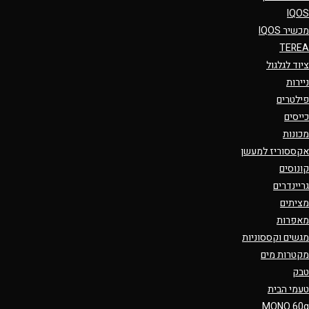
IQOS
מכשיר IQOS
TEREA
ציוד לגלגול
ניירות
פילטרים
כייסים
מכונות
אקססוריז למעשן
קונוסים
גריינדרים
מציתים
מאפרות
מגשים וקססוניות
מקטרות מים
טבק
טעמי הבית
MONO 60g