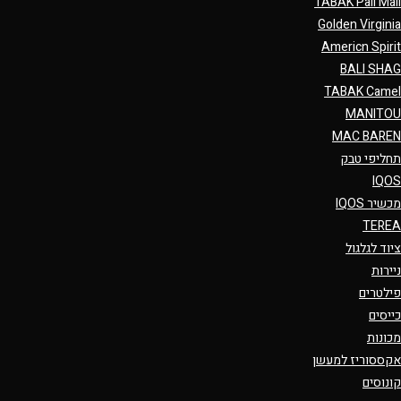
TABAK Pall Mall
Golden Virginia
Americn Spirit
BALI SHAG
TABAK Camel
MANITOU
MAC BAREN
תחליפי טבק
IQOS
מכשיר IQOS
TEREA
ציוד לגלגול
ניירות
פילטרים
כייסים
מכונות
אקססוריז למעשן
קונוסים