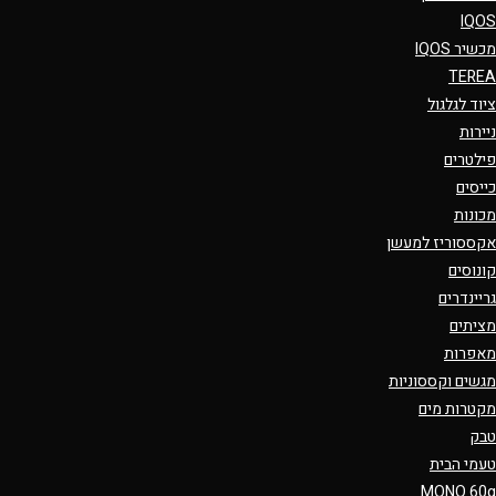
IQOS
מכשיר IQOS
TEREA
ציוד לגלגול
ניירות
פילטרים
כייסים
מכונות
אקססוריז למעשן
קונוסים
גריינדרים
מציתים
מאפרות
מגשים וקססוניות
מקטרות מים
טבק
טעמי הבית
MONO 60g