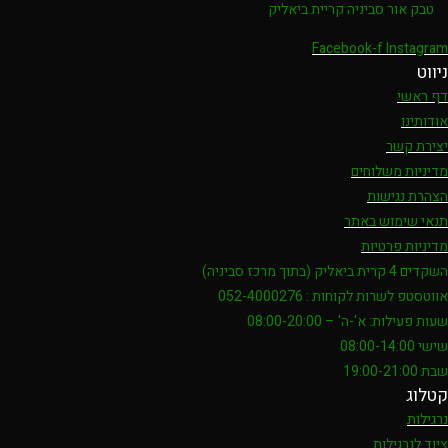
טבק אור סביניה קריית ביאליק
Facebook-f
Instagram
ניווט
דף ראשי
אודותינו
יצירת קשר
מדיניות משלוחים
הצהרת נגישות
תנאי שימוש באתר
מדיניות פרטיות
השקדים 4 קרית ביאליק (בתוך מרכז סביניה)
אווטסטפ לשרות לקוחות : 052-4000276
שעות פעילות: א'-ה' – 08:00-20:00
שישי 08:00-14:00
שבת 19:00-21:00
קטלוג
נרגילות
ציוד לנרגילות