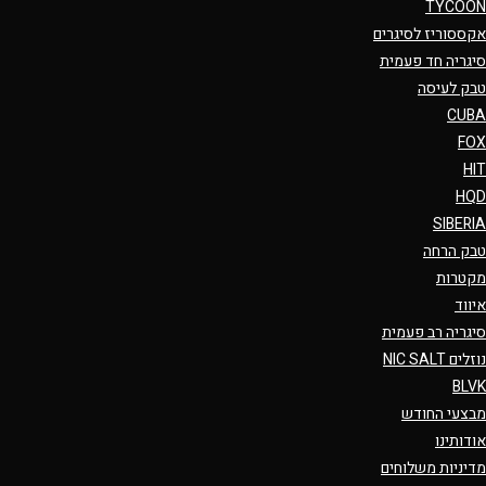
TYCOON
אקססוריז לסיגרים
סיגריה חד פעמית
טבק לעיסה
CUBA
FOX
HIT
HQD
SIBERIA
טבק הרחה
מקטרות
איווד
סיגריה רב פעמית
נוזלים NIC SALT
BLVK
מבצעי החודש
אודותינו
מדיניות משלוחים