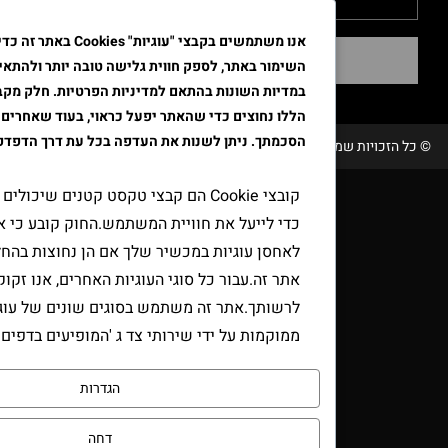
אנו משתמשים בקבצי "עוגיות" Cookies באתר זה כדי לשפר א
שליחה
השימור באתר, לספק חווית גלישה טובה יותר ולהתאים את הפרסו
במדיות השונות בהתאם למדיניות הפרטיות. חלק מקבצי ה"עוגיות"
הללו נחוצים כדי שהאתר יפעל כראוי, בעוד שאחרים דורשים את
הסכמתך. ניתן לשנות את העדפה בכל עת דרך הדפדפן.
שמורות טבק אור/ קידום ובניית האתר RAVENMEDIA.CO.IL
קובצי Cookie הם קבצי טקסט קטנים שיכולים לשמש אתר
כדי לייעל את חוויית המשתמש.החוק קובע כי אנו יכולים
לאחסן עוגיות במכשיר שלך אם הן נחוצות בהחלט להפעלת
אתר זה.עבור כל סוגי העוגיות האחרים, אנו זקוקים
לרשותך.אתר זה משתמש בסוגים שונים של עוגיות.כמה עוג
ממוקמות על ידי שירותי צד ג 'המופיעים בדפים שלנו.
הגדרות
דחה