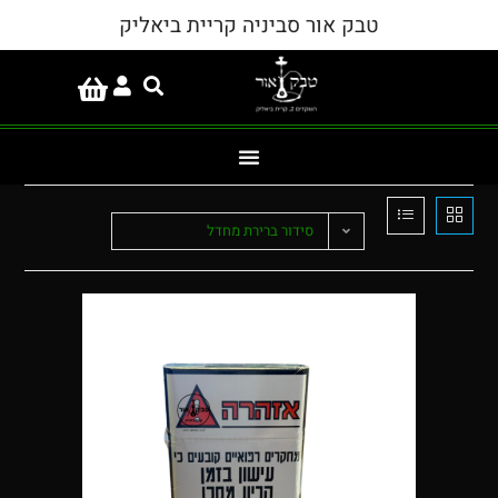
טבק אור סביניה קריית ביאליק
סידור ברירת מחדל