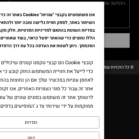
אנו משתמשים בקבצי "עוגיות" Cookies באתר זה כדי לשפר א
השימור באתר, לספק חווית גלישה טובה יותר ולהתאים את הפרסו
במדיות השונות בהתאם למדיניות הפרטיות. חלק מקבצי ה"עוגיות"
הללו נחוצים כדי שהאתר יפעל כראוי, בעוד שאחרים דורשים את
שליחה
הסכמתך. ניתן לשנות את העדפה בכל עת דרך הדפדפן.
קובצי Cookie הם קבצי טקסט קטנים שיכולים לשמש אתר
שמורות טבק אור/ קידום ובניית האתר RAVENMEDIA.CO.IL
כדי לייעל את חוויית המשתמש.החוק קובע כי אנו יכולים
לאחסן עוגיות במכשיר שלך אם הן נחוצות בהחלט להפעלת
אתר זה.עבור כל סוגי העוגיות האחרים, אנו זקוקים
לרשותך.אתר זה משתמש בסוגים שונים של עוגיות.כמה עוג
ממוקמות על ידי שירותי צד ג 'המופיעים בדפים שלנו.
הגדרות
דחה