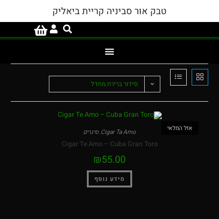
טבק אור סביניה קריית ביאליק
סידור ברירת מחדל
המלאי
Cigar Ta Amo
,
סיגרים
Cigar Te Amo – Cuba Gran Toro
₪
55.00
מידע נוסף