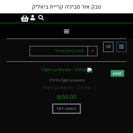
טבק אור סביניה קריית ביאליק
סידור ברירת מחדל
Cigar La Aurora
,
סיגרים
Cigar La Aurora – Corojo
₪
54.00
הוספה לסל