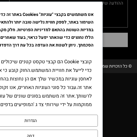
אנו משתמשים בקבצי "עוגיות" Cookies באתר זה כדי לשפר א
השימור באתר, לספק חווית גלישה טובה יותר ולהתאים את הפרסו
במדיות השונות בהתאם למדיניות הפרטיות. חלק מקבצי ה"עוגיות"
הללו נחוצים כדי שהאתר יפעל כראוי, בעוד שאחרים דורשים את
שליחה
הסכמתך. ניתן לשנות את העדפה בכל עת דרך הדפדפן.
קובצי Cookie הם קבצי טקסט קטנים שיכולים לשמש אתר
שמורות טבק אור/ קידום ובניית האתר RAVENMEDIA.CO.IL
כדי לייעל את חוויית המשתמש.החוק קובע כי אנו יכולים
לאחסן עוגיות במכשיר שלך אם הן נחוצות בהחלט להפעלת
אתר זה.עבור כל סוגי העוגיות האחרים, אנו זקוקים
לרשותך.אתר זה משתמש בסוגים שונים של עוגיות.כמה עוג
ממוקמות על ידי שירותי צד ג 'המופיעים בדפים שלנו.
הגדרות
דחה