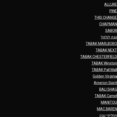
ALLURE
PINE
THIS CHANGE
CHAPMAN
SABOR
טבק לגלגול
TABAK MARLBORO
TABAK NEXT
TABAK CHESTERFIELD
TABAK Winston
TABAK Pall Mall
Golden Virginia
Americn Spirit
BALI SHAG
TABAK Camel
MANITOU
MAC BAREN
תחליפי טבק