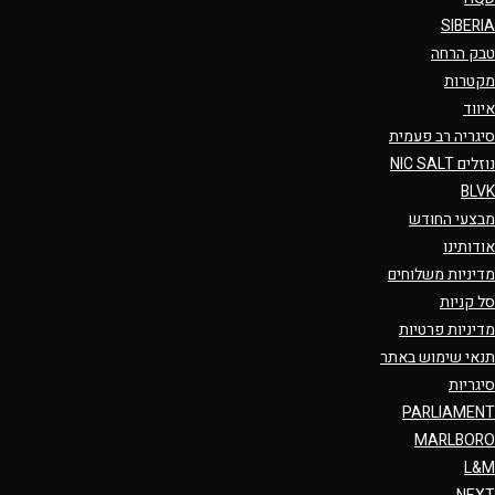
SIBERIA
טבק הרחה
מקטרות
איווד
סיגריה רב פעמית
נוזלים NIC SALT
BLVK
מבצעי החודש
אודותינו
מדיניות משלוחים
סל קניות
מדיניות פרטיות
תנאי שימוש באתר
סיגריות
PARLIAMENT
MARLBORO
L&M