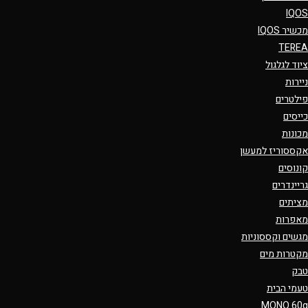
IQOS
מכשיר IQOS
TEREA
ציוד לגלגול
ניירות
פילטרים
כייסים
מכונות
אקססוריז למעשן
קונוסים
גריינדרים
מציתים
מאפרות
מגשים וקססוניות
מקטרות מים
טבק
טעמי הבית
MONO 60g