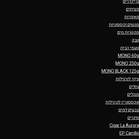
גריינדרים
מציתים
מאפרות
מגשים וקססוניות
מקטרות מים
טבק
טעמי הבית
MONO 60g
MONO 250g
MONO BLACK 125g
ציוד לנרגילות
גחלים
מנגלים
אקססוריז לנרגילות
צבעים למים
סיגרים
Cigar La Aurora
EP Carrillo