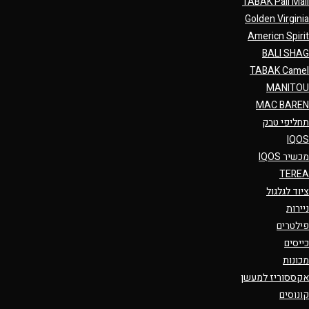
TABAK Pall Mall
Golden Virginia
Americn Spirit
BALI SHAG
TABAK Camel
MANITOU
MAC BAREN
תחליפי טבק
IQOS
מכשיר IQOS
TEREA
ציוד לגלגול
ניירות
פילטרים
כייסים
מכונות
אקססוריז למעשן
קונוסים