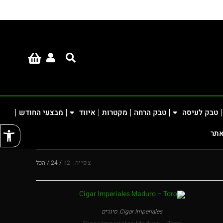
טבק לעיסה
טבק הרחה
מקטרות
איווד
מבצעי החודש
פתח
אתר
צפייה:
12
24
הכל
Cigar Imperiales
,
סיגרים