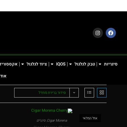
סיגריות
טבק לגלגול
IQOS
ציוד לגלגול
אקססוריז
אודו
סידור ברירת מחדל
אזל המלאי
Cigar Morena
,
סיגרים