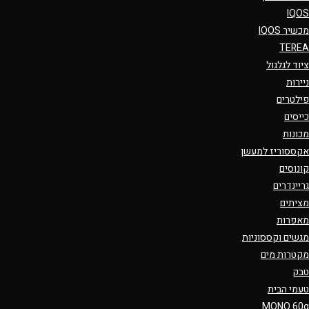
IQOS
מכשיר IQOS
TEREA
ציוד לגלגול
ניירות
פילטרים
כייסים
מכונות
אקססוריז למעשן
קונוסים
גריינדרים
מציתים
מאפרות
מגשים וקססוניות
מקטרות מים
טבק
טעמי הבית
MONO 60g