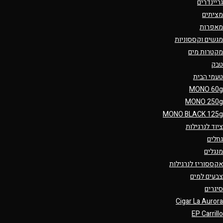
גריינדרים
מציתים
מאפרות
מגשים וקססוניות
מקטרות מים
טבק
טעמי הבית
MONO 60g
MONO 250g
MONO BLACK 125g
ציוד לנרגילות
גחלים
מנגלים
אקססוריז לנרגילות
צבעים למים
סיגרים
Cigar La Aurora
EP Carrillo