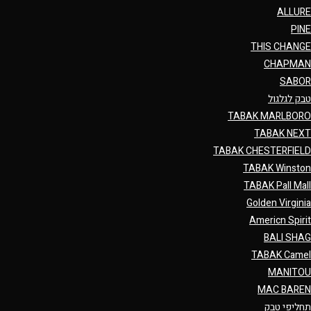
ALLURE
PINE
THIS CHANGE
CHAPMAN
SABOR
טבק לגלגול
TABAK MARLBORO
TABAK NEXT
TABAK CHESTERFIELD
TABAK Winston
TABAK Pall Mall
Golden Virginia
Americn Spirit
BALI SHAG
TABAK Camel
MANITOU
MAC BAREN
תחליפי טבק