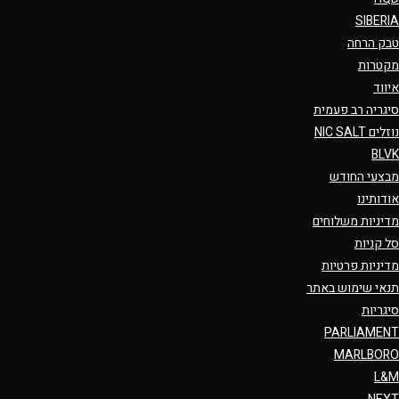
SIBERIA
טבק הרחה
מקטרות
איווד
סיגריה רב פעמית
נוזלים NIC SALT
BLVK
מבצעי החודש
אודותינו
מדיניות משלוחים
סל קניות
מדיניות פרטיות
תנאי שימוש באתר
סיגריות
PARLIAMENT
MARLBORO
L&M