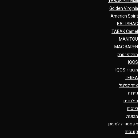
TABAK Pall Mall
Golden Virginia
Americn Spirit
BALI SHAG
TABAK Camel
MANITOU
MAC BAREN
תחליפי טבק
IQOS
מכשיר IQOS
TEREA
ציוד לגלגול
ניירות
פילטרים
כייסים
מכונות
אקססוריז למעשן
קונוסים