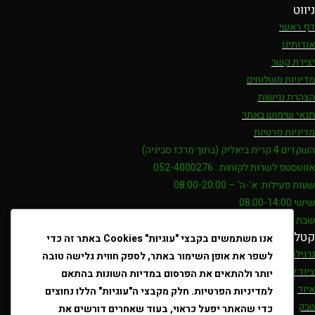
ניווט
דף ראשי
אודותינו
יצירת קשר
מדיניות משלוחים
הצהרת נגישות
תנאי שימוש באתר
מדיניות פרטיות
השקדים 4 קרית ביאליק (בתוך מרכז סביניה)
אווטסטפ לשרות לקוחות : 052-4000276
שעות פעילות: א'-ה' – 08:00-20:00
שישי 08:00-14:00
שבת 19:00-21:00
קטלוג
אנו משתמשים בקבצי "עוגיות" Cookies באתר זה כדי
נרגילות
לשפר את אופן השימור באתר, לספק חווית גלישה טובה
ציוד לנרגילות
יותר ולהתאים את הפרסום במדיות השונות בהתאם
איוד
למדיניות הפרטיות. חלק מקבצי ה"עוגיות" הללו נחוצים
טבק
כדי שהאתר יפעל כראוי, בעוד שאחרים דורשים את