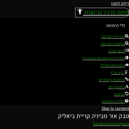
דילוג לתוכן
פתח סרגל נגישות
כלי ההנגשה
הגדלת הטקסט
הקטנת הטקסט
צבעי אפור
הגדרת הקונטרסט בכותרות
קונטרסט שלילי
רקע עדין
הדגשת קישורים
פונט קריא
איפוס
הצהרת נגישות
Skip to content
טבק אור סביניה קריית ביאליק
Facebook
Instagram