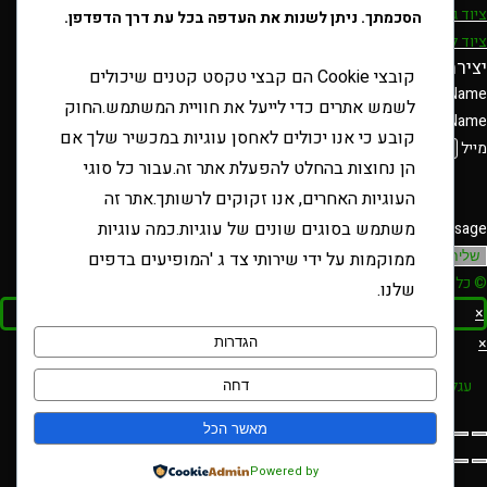
ציוד גלגול
הסכמתך. ניתן לשנות את העדפה בכל עת דרך הדפדפן.
ציוד למעשן
יצירת קשר
קובצי Cookie הם קבצי טקסט קטנים שיכולים
Name
לשמש אתרים כדי לייעל את חוויית המשתמש.החוק
Name
קובע כי אנו יכולים לאחסן עוגיות במכשיר שלך אם
מייל
הן נחוצות בהחלט להפעלת אתר זה.עבור כל סוגי
העוגיות האחרים, אנו זקוקים לרשותך.אתר זה
משתמש בסוגים שונים של עוגיות.כמה עוגיות
Message
ממוקמות על ידי שירותי צד ג 'המופיעים בדפים
שליחה
© כל הזכויות שמורות טבק אור/ קידום ובניית האתר RAVENMEDIA.CO.IL
שלנו.
×
×
הגדרות
עגלת קניות
דחה
מאשר הכל
Powered by