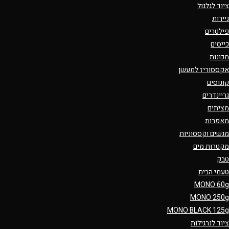
ציוד לגלגול
ניירות
פילטרים
כייסים
מכונות
אקססוריז למעשן
קונוסים
גריינדרים
מציתים
מאפרות
מגשים וקססוניות
מקטרות מים
טבק
טעמי הבית
MONO 60g
MONO 250g
MONO BLACK 125g
ציוד לנרגילות