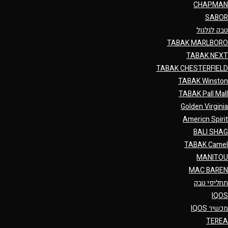
CHAPMAN
SABOR
טבק לגלגול
TABAK MARLBORO
TABAK NEXT
TABAK CHESTERFIELD
TABAK Winston
TABAK Pall Mall
Golden Virginia
Americn Spirit
BALI SHAG
TABAK Camel
MANITOU
MAC BAREN
תחליפי טבק
IQOS
מכשיר IQOS
TEREA