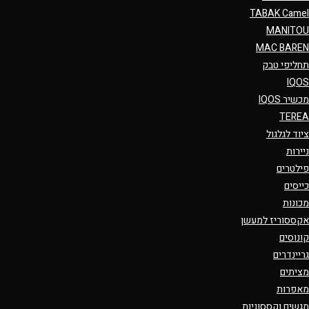
TABAK Camel
MANITOU
MAC BAREN
תחליפי טבק
IQOS
מכשיר IQOS
TEREA
ציוד לגלגול
ניירות
פילטרים
כייסים
מכונות
אקססוריז למעשן
קונוסים
גריינדרים
מציתים
מאפרות
מגשים וקססוניות