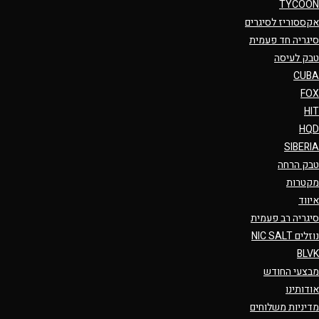
TYCOON
אקססוריז לסיגרים
סיגריה חד פעמית
טבק לעיסה
CUBA
FOX
HIT
HQD
SIBERIA
טבק הרחה
מקטרות
איווד
סיגריה רב פעמית
נוזלים NIC SALT
BLVK
מבצעי החודש
אודותינו
מדיניות משלוחים