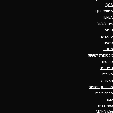
IQOS
מכשיר IQOS
TEREA
ציוד לגלגול
ניירות
פילטרים
כייסים
מכונות
אקססוריז למעשן
קונוסים
גריינדרים
מציתים
מאפרות
מגשים וקססוניות
מקטרות מים
טבק
טעמי הבית
MONO 60g