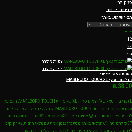
סל קניות
מדיניות פרטיות
תנאי שימוש באתר
צפייה:
12
24
הכל
צפייה מהירה
צפייה מהירה
MARLBORO
,
סיגריות
מרלבורו טאץ MARLBORO TOUCH XL
₪
38.00
L (מרלבורו טאץ' XL) היא גרסת ה־XL של סדרת MARLBORO TOUCH, המציעה
טעם עשיר וחזק יותר מה־MARLBORO TOUCH הרגיל, לצד סיגריה ארוכה יותר
לחוויית עישון ממושכת. 💻 מחיר באתר: ₪38 לחפיסה. 💵 מחיר במזומן בחנות:
₪37 לחפיסה. 📦 המלאי באתר מסונכרן בזמן אמת עם מלאי החנות. 📲 זקוקים
לכמות גדולה יותר מהמלאי הזמין באתר?לחצו כאן ושלחו לנו הודעה ב-