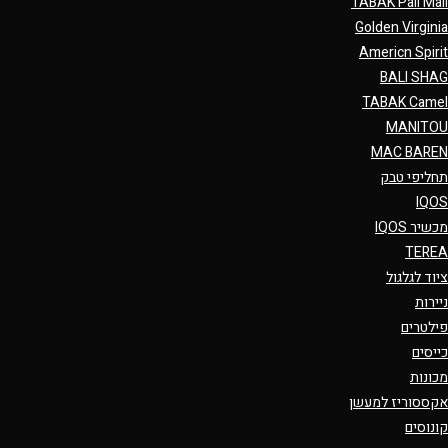
TABAK Pall Mall
Golden Virginia
Americn Spirit
BALI SHAG
TABAK Camel
MANITOU
MAC BAREN
תחליפי טבק
IQOS
מכשיר IQOS
TEREA
ציוד לגלגול
ניירות
פילטרים
כייסים
מכונות
אקססוריז למעשן
קונוסים