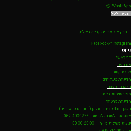
WhatsApp. 🔞…
הוספה לסל
טבק אור סביניה קריית ביאליק
Facebook-f
Instagram
ניווט
דף ראשי
אודותינו
יצירת קשר
מדיניות משלוחים
הצהרת נגישות
תנאי שימוש באתר
מדיניות פרטיות
השקדים 4 קרית ביאליק (בתוך מרכז סביניה)
אווטסטפ לשרות לקוחות : 052-4000276
שעות פעילות: א'-ה' – 08:00-20:00
שישי 08:00-14:00