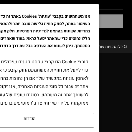
אנו משתמשים בקבצי "עוגיות" Cookies באתר זה כדי לשפר א
שליחה
השימור באתר, לספק חווית גלישה טובה יותר ולהתאים את הפרסו
במדיות השונות בהתאם למדיניות הפרטיות. חלק מקבצי ה"עוגיות"
הללו נחוצים כדי שהאתר יפעל כראוי, בעוד שאחרים דורשים את
הסכמתך. ניתן לשנות את העדפה בכל עת דרך הדפדפן.
שמורות טבק אור/ קידום ובניית האתר RAVENMEDIA.CO.IL
קובצי Cookie הם קבצי טקסט קטנים שיכולים לשמש אתר
כדי לייעל את חוויית המשתמש.החוק קובע כי אנו יכולים
לאחסן עוגיות במכשיר שלך אם הן נחוצות בהחלט להפעלת
אתר זה.עבור כל סוגי העוגיות האחרים, אנו זקוקים
לרשותך.אתר זה משתמש בסוגים שונים של עוגיות.כמה עוג
ממוקמות על ידי שירותי צד ג 'המופיעים בדפים שלנו.
הגדרות