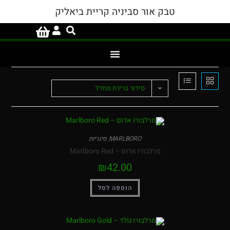
טבק אור סביניה קריית ביאליק
סידור ברירת מחדל
MARLBORO
,
סיגריות
מרלבורו אדום – Marlboro Red
₪
42.00
הוספה לסל