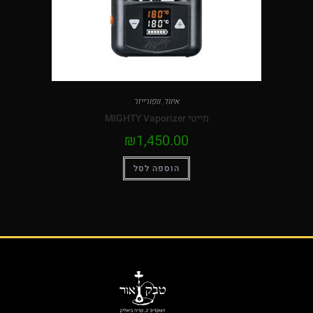
איווד
,
וופורייזר
מייטי MIGHTY Vaporizer
₪
1,450.00
הוספה לסל