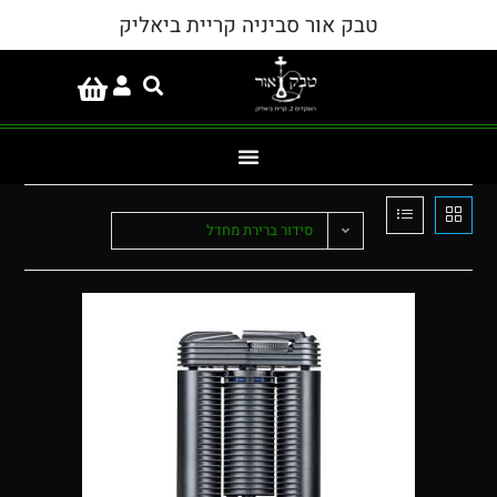
טבק אור סביניה קריית ביאליק
סידור ברירת מחדל