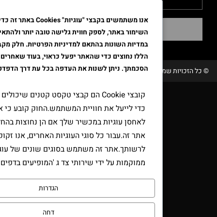
אנו משתמשים בקבצי "עוגיות" Cookies באתר זה כדי לשפר א
שליחה
השימור באתר, לספק חווית גלישה טובה יותר ולהתאים את הפרסו
במדיות השונות בהתאם למדיניות הפרטיות. חלק מקבצי ה"עוגיות"
הללו נחוצים כדי שהאתר יפעל כראוי, בעוד שאחרים דורשים את
הסכמתך. ניתן לשנות את העדפה בכל עת דרך הדפדפן.
שמורות טבק אור/ קידום ובניית האתר RAVENMEDIA.CO.IL
קובצי Cookie הם קבצי טקסט קטנים שיכולים לשמש אתר
כדי לייעל את חוויית המשתמש.החוק קובע כי אנו יכולים
לאחסן עוגיות במכשיר שלך אם הן נחוצות בהחלט להפעלת
אתר זה.עבור כל סוגי העוגיות האחרים, אנו זקוקים
לרשותך.אתר זה משתמש בסוגים שונים של עוגיות.כמה עוג
ממוקמות על ידי שירותי צד ג 'המופיעים בדפים שלנו.
הגדרות
דחה