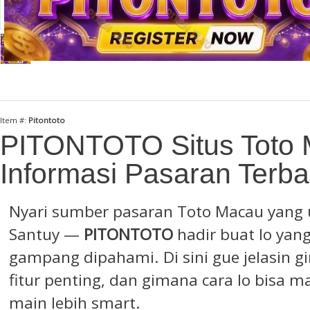
Item #:
Pitontoto
PITONTOTO Situs Toto
Informasi Pasaran Terba
Nyari sumber pasaran Toto Macau yang up
Santuy —
PITONTOTO
hadir buat lo yang
gampang dipahami. Di sini gue jelasin 
fitur penting, dan gimana cara lo bisa m
main lebih smart.