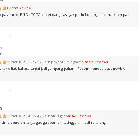
(Ridho Review)
o pasaran di PITONTOTO cepet dan jelas, gak perlu hunting ke banyak tempat.
**
an
Order #: 2509275737
SKU: Jackpot Situs gacor
(Ronie Review)
enak diliat, bahasa santai jadi gampang paham. Recommended buat newbie.
ng
Order #: 2504236517
SKU: Situs gacor
(Dwi Review)
-time beneran kerja, gue gak pernah ketinggalan hasil sekarang..