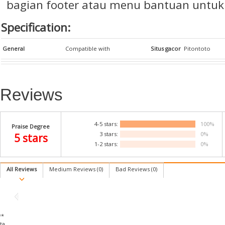
bagian footer atau menu bantuan untuk i
Specification:
General
Compatible with
Situs gacor
Pitontoto
Reviews
4-5 stars:
100%
Praise Degree
3 stars:
0%
5 stars
1-2 stars:
0%
All Reviews
Medium Reviews (
0
)
Bad Reviews (
0
)
**
ta