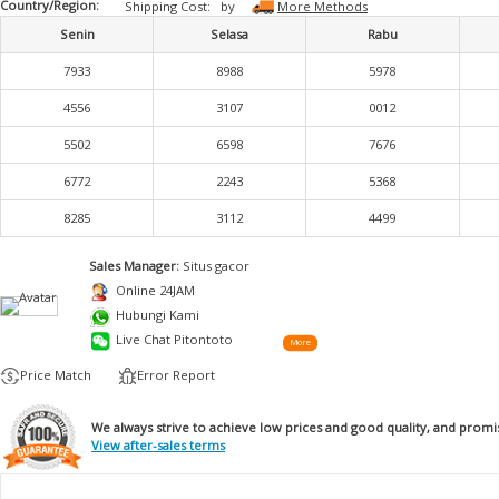
Country/Region:
Shipping Cost:
by
More Methods
Senin
Selasa
Rabu
7933
8988
5978
4556
3107
0012
5502
6598
7676
6772
2243
5368
8285
3112
4499
Sales Manager:
Situs gacor
Online 24JAM
Hubungi Kami
Live Chat Pitontoto
More
Live Chat Pitontoto
Price Match
Error Report
We always strive to achieve low prices and good quality, and promi
View after-sales terms